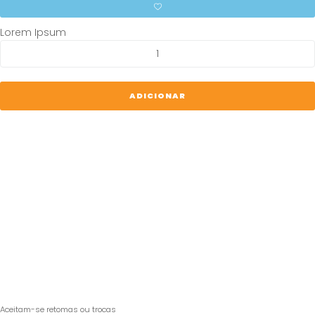
Lorem Ipsum
Quantidade
de
Cabo
de
ADICIONAR
carregamento
Apple
USB‑C
de
60
W
Aceitam-se retomas ou trocas