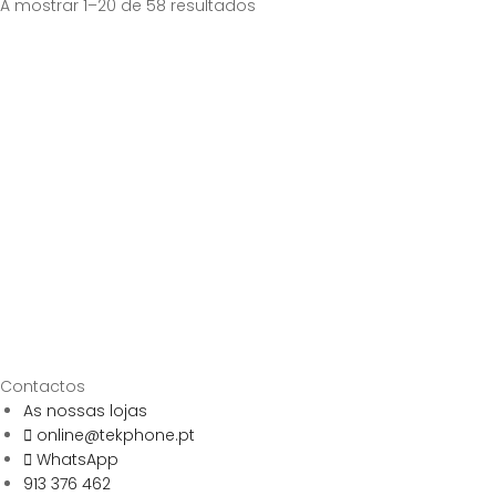
Sorted
A mostrar 1–20 de 58 resultados
by
price:
high
to
low
Contactos
As nossas lojas
online@tekphone.pt
WhatsApp
913 376 462