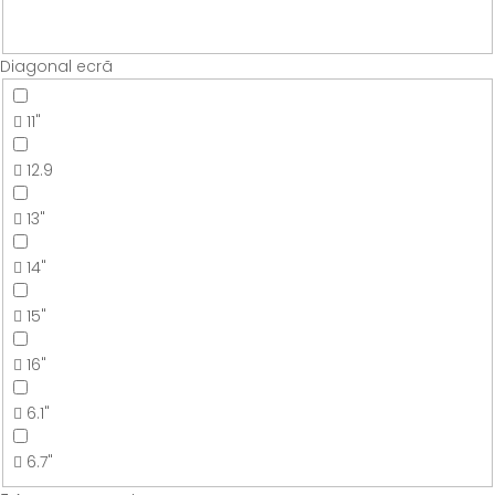
Diagonal ecrã
11"
12.9
13"
14"
15"
16"
6.1"
6.7"