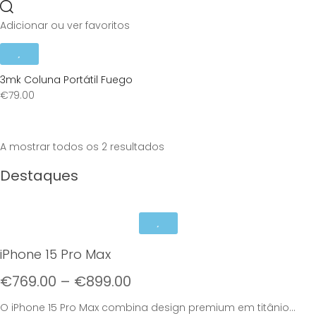
Adicionar ou ver favoritos
3mk Coluna Portátil Fuego
€
79.00
Sorted
A mostrar todos os 2 resultados
by
Destaques
price:
high
to
low
iPhone 15 Pro Max
€
769.00
–
€
899.00
O iPhone 15 Pro Max combina design premium em titânio...