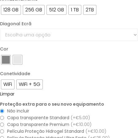
128 GB
256 GB
512 GB
1 TB
2TB
Diagonal Ecrã
Cor
Conetividade
WiFi
WiFi + 5G
Limpar
Proteção extra para o seu novo equipamento
Não incluir
Capa transparente Standard
(+€5.00)
Capa transparente Premium
(+€10.00)
Película Proteção Hidrogel Standard
(+€10.00)