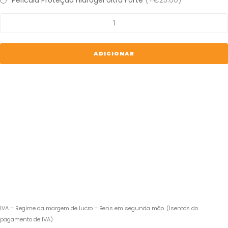
Película Proteção Hidrogel Ultra Forte
(+€25.00)
Quantidade
de
iPad
Pro
ADICIONAR
M1
IVA – Regime da margem de lucro – Bens em segunda mão. (Isentos do
pagamento de IVA)