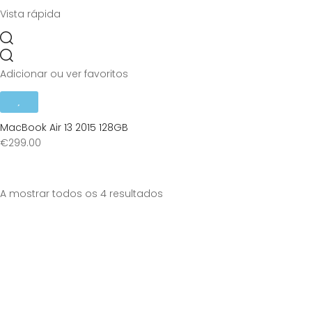
Vista rápida
Adicionar ou ver favoritos
MacBook Air 13 2015 128GB
€
299.00
Sorted
A mostrar todos os 4 resultados
by
price:
high
to
low