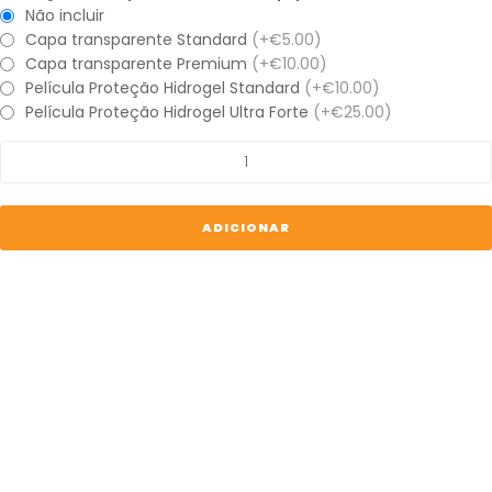
Não incluir
Capa transparente Standard
(+€5.00)
Capa transparente Premium
(+€10.00)
Película Proteção Hidrogel Standard
(+€10.00)
Película Proteção Hidrogel Ultra Forte
(+€25.00)
Quantidade
de
iPhone
15
ADICIONAR
Pro