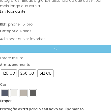
fotografias nítidas a grande distância do que quiser, por
mais longe que esteja.
Link fabricante
REF:
iphone-15-pro
Categoria:
Novos
Adicionar ou ver favoritos
Lorem Ipsum
Armazenamento
128 GB
256 GB
512 GB
Cor
Limpar
Proteção extra para o seu novo equipamento