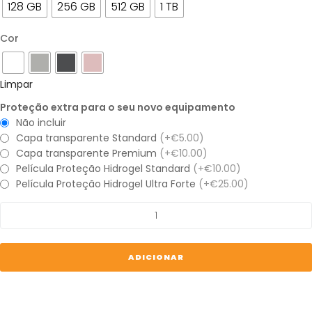
128 GB
256 GB
512 GB
1 TB
Cor
Limpar
Proteção extra para o seu novo equipamento
Não incluir
Capa transparente Standard
(+€5.00)
Capa transparente Premium
(+€10.00)
Película Proteção Hidrogel Standard
(+€10.00)
Película Proteção Hidrogel Ultra Forte
(+€25.00)
Quantidade
de
Google
Pixel
ADICIONAR
9
Pro
XL