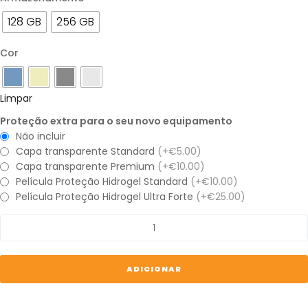
128 GB
256 GB
Cor
Limpar
Proteção extra para o seu novo equipamento
Não incluir
Capa transparente Standard
(+€5.00)
Capa transparente Premium
(+€10.00)
Película Proteção Hidrogel Standard
(+€10.00)
Película Proteção Hidrogel Ultra Forte
(+€25.00)
Quantidade
de
iPhone
13
ADICIONAR
Pro
Max