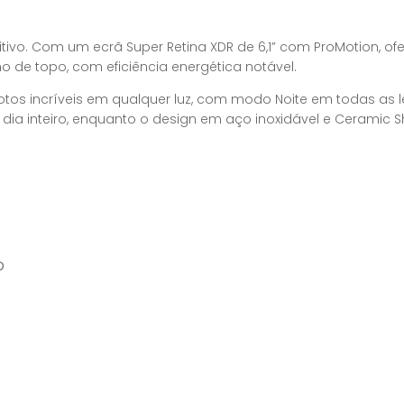
ivo. Com um ecrã Super Retina XDR de 6,1” com ProMotion, ofe
o de topo, com eficiência energética notável.
otos incríveis em qualquer luz, com modo Noite em todas as 
dia inteiro, enquanto o design em aço inoxidável e Ceramic Sh
o