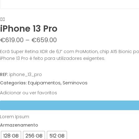
iPhone 13 Pro
€
619.00
–
€
659.00
Ecrã Super Retina XDR de 6,1” com ProMotion, chip A15 Bioni
iPhone 13 Pro é feito para utilizadores exigentes.
REF:
iphone_13_pro
Categorias:
Equipamentos
,
Seminovos
Adicionar ou ver favoritos
Lorem Ipsum
Armazenamento
128 GB
256 GB
512 GB