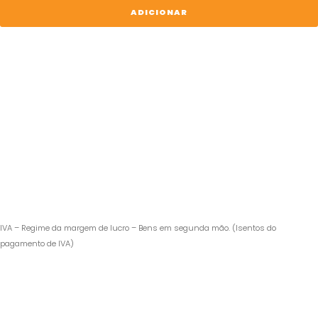
14
ADICIONAR
Pro
Max
IVA – Regime da margem de lucro – Bens em segunda mão. (Isentos do
pagamento de IVA)