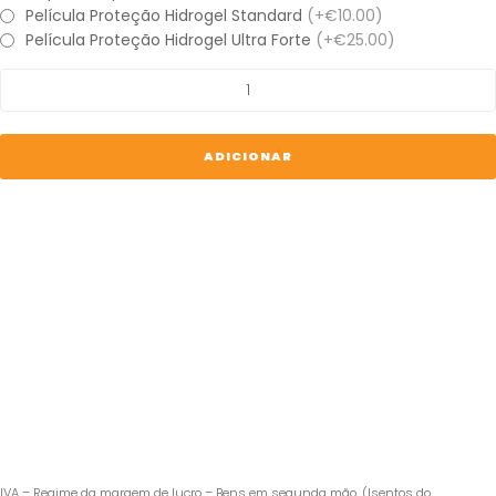
Película Proteção Hidrogel Standard
(+€10.00)
Película Proteção Hidrogel Ultra Forte
(+€25.00)
Quantidade
de
iPhone
15
ADICIONAR
Plus
IVA – Regime da margem de lucro – Bens em segunda mão. (Isentos do