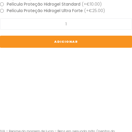
Película Proteção Hidrogel Standard
(+€10.00)
Película Proteção Hidrogel Ultra Forte
(+€25.00)
Quantidade
de
iPhone
16
ADICIONAR
Pro
IVA – Regime da margem de lucro – Bens em segunda mão. (Isentos do