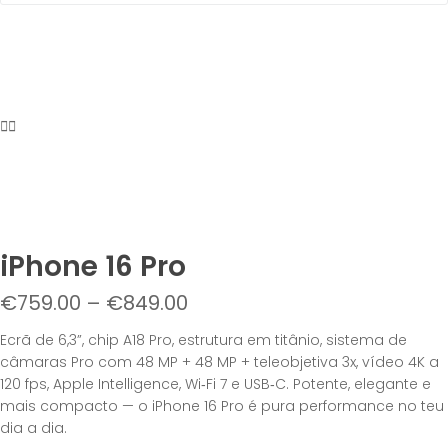
iPhone 16 Pro
€
759.00
–
€
849.00
Ecrã de 6,3”, chip A18 Pro, estrutura em titânio, sistema de
câmaras Pro com 48 MP + 48 MP + teleobjetiva 3x, vídeo 4K a
120 fps, Apple Intelligence, Wi‑Fi 7 e USB‑C. Potente, elegante e
mais compacto — o iPhone 16 Pro é pura performance no teu
dia a dia.