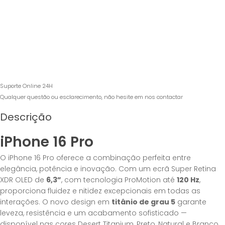
Suporte Online 24H
Qualquer questão ou esclarecimento, não hesite em nos contactar
Descrição
iPhone 16 Pro
O iPhone 16 Pro oferece a combinação perfeita entre
elegância, potência e inovação. Com um ecrã Super Retina
XDR OLED de
6,3”
, com tecnologia ProMotion até
120 Hz
,
proporciona fluidez e nitidez excepcionais em todas as
interações. O novo design em
titânio de grau 5
garante
leveza, resistência e um acabamento sofisticado —
disponível nas cores Desert Titanium, Preto, Natural e Branco.