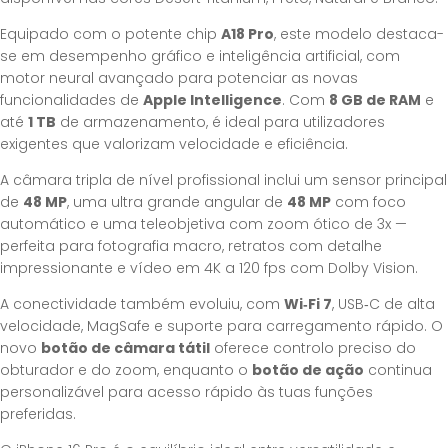
Equipado com o potente chip
A18 Pro
, este modelo destaca-
se em desempenho gráfico e inteligência artificial, com
motor neural avançado para potenciar as novas
funcionalidades de
Apple Intelligence
. Com
8 GB de RAM
e
até
1 TB
de armazenamento, é ideal para utilizadores
exigentes que valorizam velocidade e eficiência.
A câmara tripla de nível profissional inclui um sensor principal
de
48 MP
, uma ultra grande angular de
48 MP
com foco
automático e uma teleobjetiva com zoom ótico de 3x —
perfeita para fotografia macro, retratos com detalhe
impressionante e vídeo em 4K a 120 fps com Dolby Vision.
A conectividade também evoluiu, com
Wi‑Fi 7
, USB‑C de alta
velocidade, MagSafe e suporte para carregamento rápido. O
novo
botão de câmara tátil
oferece controlo preciso do
obturador e do zoom, enquanto o
botão de ação
continua
personalizável para acesso rápido às tuas funções
preferidas.