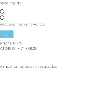
Vista rápida
Adicionar ou ver favoritos
iPhone 17 Pro
€
1 349.00
–
€
1 849.00
Sorted
A mostrar todos os 2 resultados
by
price:
high
to
low