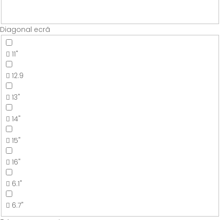
Diagonal ecrã
11"
12.9
13"
14"
15"
16"
6.1"
6.7"